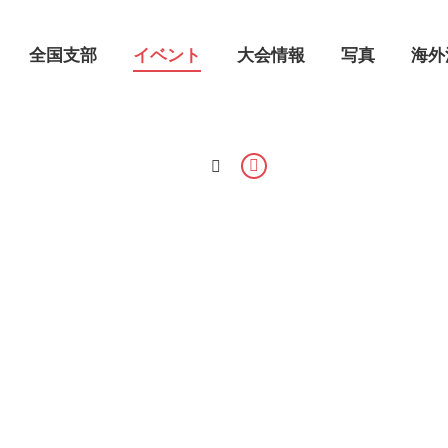
全国支部
イベント
大会情報
写真
海外
Search:
Facebook
page
opens
in
new
window