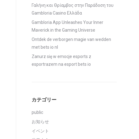
Γαλήνη και Θρίαμβος στην Παράδοση του
Gambloria Casino Ελλάδα
Gambloria App Unleashes Your Inner
Maverick in the Gaming Universe
Ontdek de verborgen magie van wedden
met bets io nl
Zanurz się w emocje esports z
esportrazem na esport bets io
カテゴリー
public
お知らせ
イベント