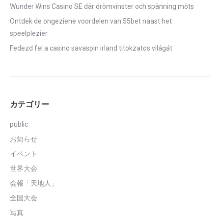
Wunder Wins Casino SE där drömvinster och spänning möts
Ontdek de ongeziene voordelen van 55bet naast het
speelplezier
Fedezd fel a casino savaspin irland titokzatos világát
カテゴリー
public
お知らせ
イベント
世界大会
会報「天地人」
全国大会
写真