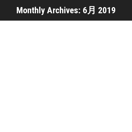
Monthly Archives: 6月 2019
You are here:
第39回全国大会 実施要項
全国大会
,
国内大会
,
大会情報
By
skif
2019年6月10日