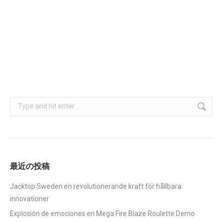
第6回国際セミナー フォトギャラリー
お知らせ
,
イベント
,
写真
,
国際セミナー
By
skif
2019年6月7日
3月29～31日に行われた国際セミナーの様子です。
Search:
最近の投稿
Jacktop Sweden en revolutionerande kraft för hållbara
innovationer
Explosión de emociones en Mega Fire Blaze Roulette Demo