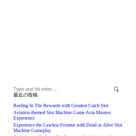
Search:
最近の投稿
Reeling In The Rewards with Greatest Catch Slot
Aviation-themed Slot Machine Game Avia Masters
Experience
Experience the Lawless Frontier with Dead or Alive Slot
Machine Gameplay