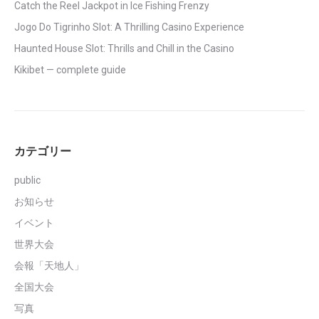
Catch the Reel Jackpot in Ice Fishing Frenzy
Jogo Do Tigrinho Slot: A Thrilling Casino Experience
Haunted House Slot: Thrills and Chill in the Casino
Kikibet — complete guide
カテゴリー
public
お知らせ
イベント
世界大会
会報「天地人」
全国大会
写真