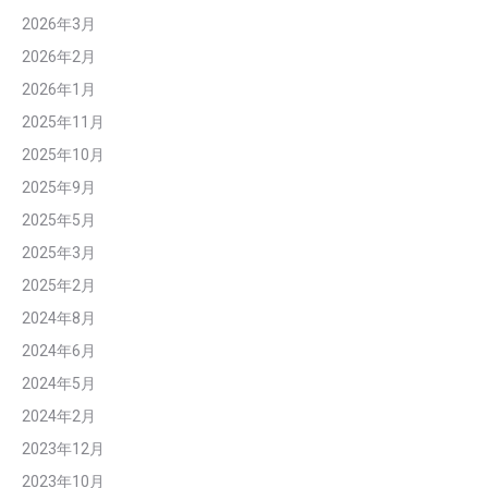
2026年3月
2026年2月
2026年1月
2025年11月
2025年10月
2025年9月
2025年5月
2025年3月
2025年2月
2024年8月
2024年6月
2024年5月
2024年2月
2023年12月
2023年10月