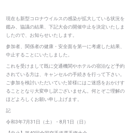
現在も新型コロナウイルスの感染が拡大している状況を
鑑み、協議の結果、下記大会の開催中止を決定いたしま
したので、お知らせいたします。
参加者、関係者の健康・安全面を第一に考慮した結果、
中止することにいたしました。
これを受けまして既に交通機関やホテルの宿泊など予約
されている方は、キャンセルの手続きを行って下さい。
ご参加を検討いただいていた皆様にはご迷惑をおかけす
ることとなり大変申し訳ございません。何とぞご理解の
ほどよろしくお願い申し上げます。
記
令和3年7月31日（土）・8月1日（日）