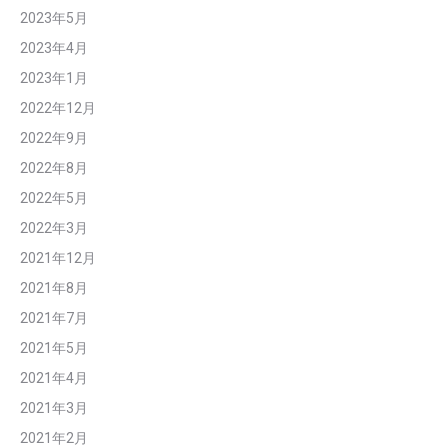
2023年5月
2023年4月
2023年1月
2022年12月
2022年9月
2022年8月
2022年5月
2022年3月
2021年12月
2021年8月
2021年7月
2021年5月
2021年4月
2021年3月
2021年2月