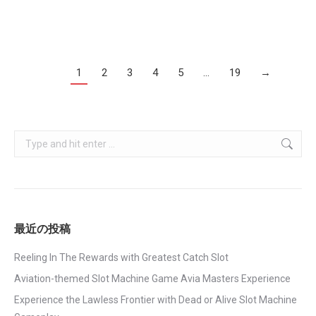
Auto-generated excerpt
1
2
3
4
5
…
19
→
Search:
最近の投稿
Reeling In The Rewards with Greatest Catch Slot
Aviation-themed Slot Machine Game Avia Masters Experience
Experience the Lawless Frontier with Dead or Alive Slot Machine