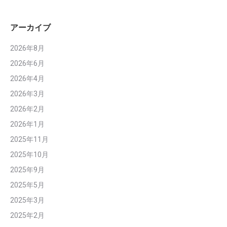
アーカイブ
2026年8月
2026年6月
2026年4月
2026年3月
2026年2月
2026年1月
2025年11月
2025年10月
2025年9月
2025年5月
2025年3月
2025年2月