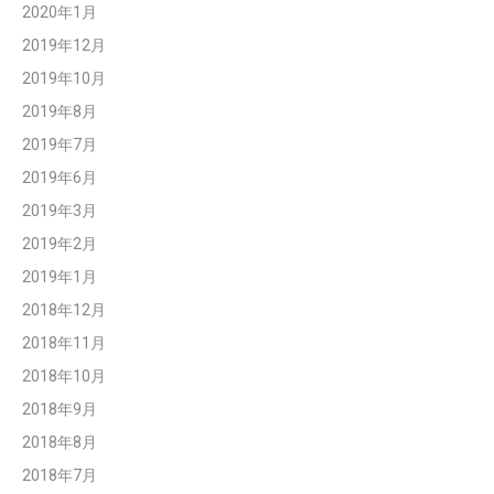
2020年1月
2019年12月
2019年10月
2019年8月
2019年7月
2019年6月
2019年3月
2019年2月
2019年1月
2018年12月
2018年11月
2018年10月
2018年9月
2018年8月
2018年7月