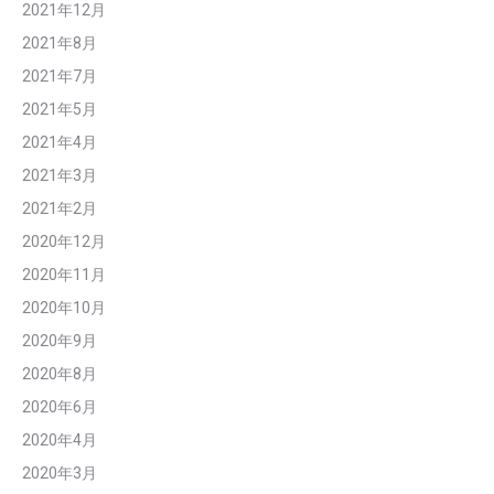
2021年12月
2021年8月
2021年7月
2021年5月
2021年4月
2021年3月
2021年2月
2020年12月
2020年11月
2020年10月
2020年9月
2020年8月
2020年6月
2020年4月
2020年3月