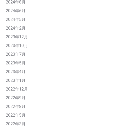
2024年8月
2024年6月
2024年5月
2024年2月
2023年12月
2023年10月
2023年7月
2023年5月
2023年4月
2023年1月
2022年12月
2022年9月
2022年8月
2022年5月
2022年3月