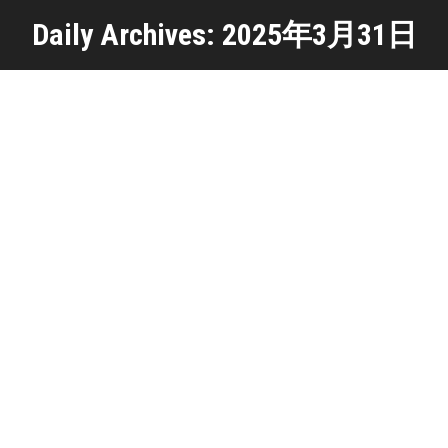
Daily Archives: 2025年3月31日
You are here: