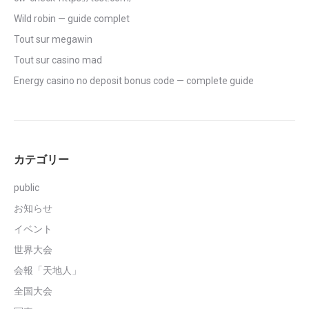
Wild robin — guide complet
Tout sur megawin
Tout sur casino mad
Energy casino no deposit bonus code — complete guide
カテゴリー
public
お知らせ
イベント
世界大会
会報「天地人」
全国大会